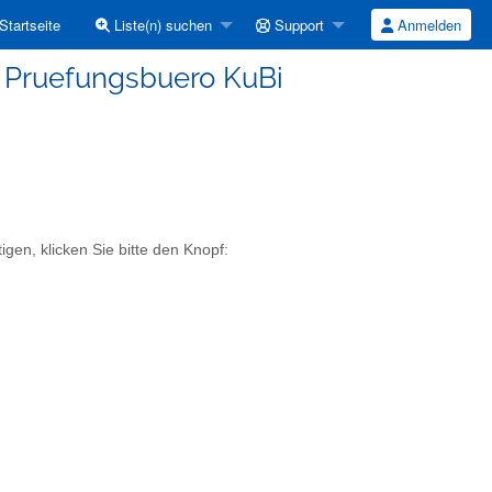
Startseite
Liste(n) suchen
Support
Anmelden
r Pruefungsbuero KuBi
gen, klicken Sie bitte den Knopf: