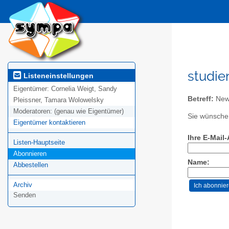
studie
Listeneinstellungen
Eigentümer:
Cornelia Weigt, Sandy
Betreff:
News
Pleissner, Tamara Wolowelsky
Moderatoren:
(genau wie Eigentümer)
Sie wünschen
Eigentümer kontaktieren
Ihre E-Mail
Listen-Hauptseite
Abonnieren
Name:
Abbestellen
Archiv
Senden