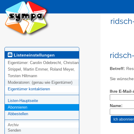
ridsch
ridsch
Listeneinstellungen
Eigentümer:
Carolin Odebrecht, Christian
Betreff:
Rese
Strippel, Martin Emmer, Roland Meyer,
Torsten Hiltmann
Sie wünschen
Moderatoren:
(genau wie Eigentümer)
Eigentümer kontaktieren
Ihre E-Mail
Listen-Hauptseite
Name:
Abonnieren
Abbestellen
Archiv
Senden