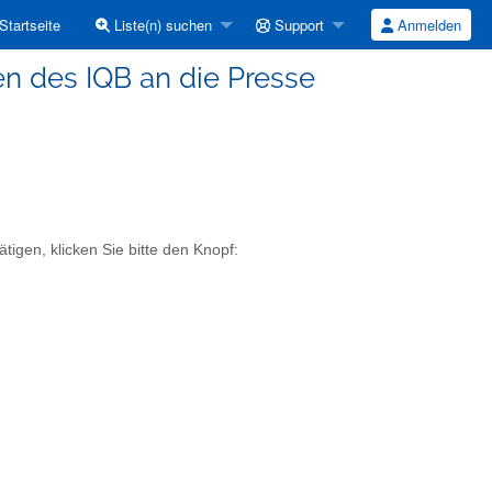
Startseite
Liste(n) suchen
Support
Anmelden
en des IQB an die Presse
tigen, klicken Sie bitte den Knopf: