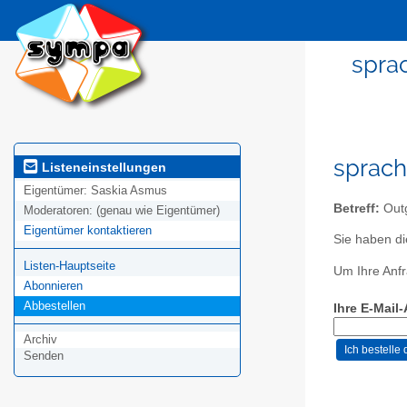
spra
sprach
Listeneinstellungen
Eigentümer:
Saskia Asmus
Betreff:
Outg
Moderatoren:
(genau wie Eigentümer)
Eigentümer kontaktieren
Sie haben di
Listen-Hauptseite
Um Ihre Anfr
Abonnieren
Abbestellen
Ihre E-Mail
Archiv
Senden