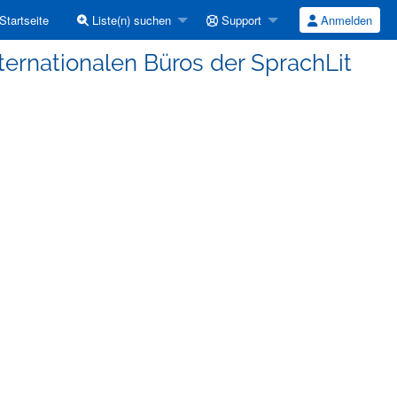
Startseite
Liste(n) suchen
Support
Anmelden
ternationalen Büros der SprachLit