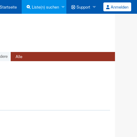
Startseite
Liste(n) suchen
Support
Anmelden
Alle
dere