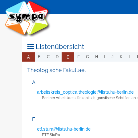
Listenübersicht
A
E
B
C
D
F
G
H
I
J
K
L
Theologische Fakultaet
A
arbeitskreis_coptica.theologie@lists.hu-berlin.de
Berliner Arbeitskreis für koptisch-gnostische Schriften a
E
etf.stura@lists.hu-berlin.de
ETF StuRa