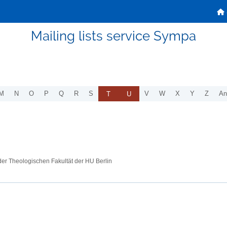
Mailing lists service Sympa
T
U
M
N
O
P
Q
R
S
V
W
X
Y
Z
An
n der Theologischen Fakultät der HU Berlin