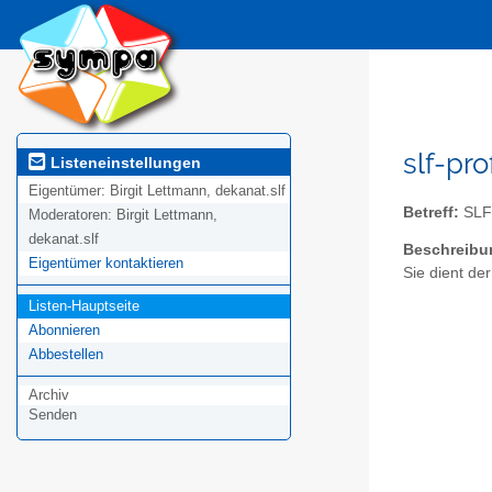
slf-pr
Listeneinstellungen
Eigentümer:
Birgit Lettmann, dekanat.slf
Betreff:
SLF 
Moderatoren:
Birgit Lettmann,
dekanat.slf
Beschreibu
Eigentümer kontaktieren
Sie dient de
Listen-Hauptseite
Abonnieren
Abbestellen
Archiv
Senden