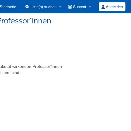
Startseite
Liste(n) suchen
Support
Anmelden
Professor*innen
Fakutät wirkenden Professor*innen
timmt sind.