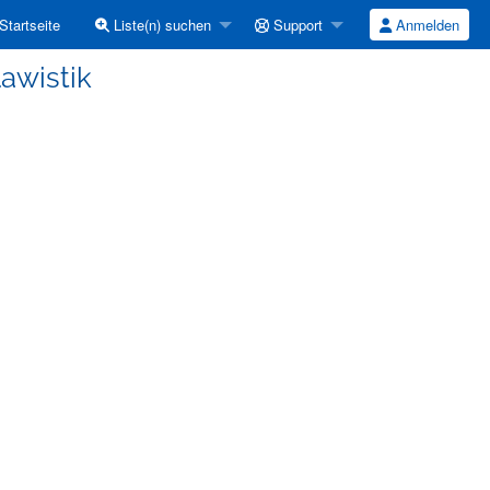
Startseite
Liste(n) suchen
Support
Anmelden
lawistik