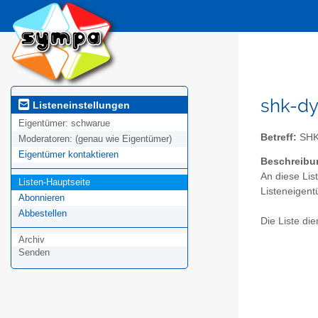
shk-dy
Listeneinstellungen
Eigentümer:
schwarue
Betreff:
SHK
Moderatoren:
(genau wie Eigentümer)
Eigentümer kontaktieren
Beschreibu
An diese Lis
Listen-Hauptseite
Listeneigent
Abonnieren
Abbestellen
Die Liste di
Archiv
Senden