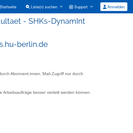
Startseite
Liste(n) suchen
Support
Anmelden
kultaet - SHKs-DynamInt
s.hu-berlin.de
durch Abonnent:innen, Mail-Zugriff nur durch
e Arbeitsaufträge besser verteilt werden können.