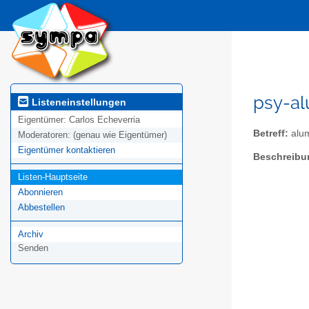
psy-al
Listeneinstellungen
Eigentümer:
Carlos Echeverria
Betreff:
alum
Moderatoren:
(genau wie Eigentümer)
Eigentümer kontaktieren
Beschreibu
Listen-Hauptseite
Abonnieren
Abbestellen
Archiv
Senden