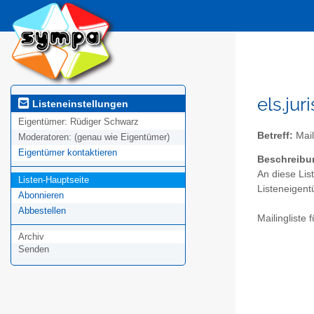
els.jur
Listeneinstellungen
Eigentümer:
Rüdiger Schwarz
Betreff:
Mail
Moderatoren:
(genau wie Eigentümer)
Eigentümer kontaktieren
Beschreibu
An diese Lis
Listen-Hauptseite
Listeneigent
Abonnieren
Abbestellen
Mailingliste
Archiv
Senden