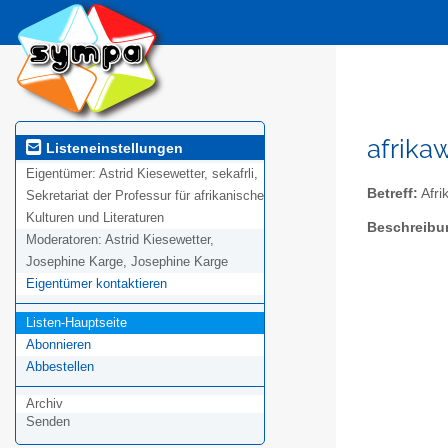
afrika
Listeneinstellungen
Eigentümer:
Astrid Kiesewetter, sekafrli,
Betreff:
Afri
Sekretariat der Professur für afrikanische
Kulturen und Literaturen
Beschreibu
Moderatoren:
Astrid Kiesewetter,
Josephine Karge, Josephine Karge
Eigentümer kontaktieren
Listen-Hauptseite
Abonnieren
Abbestellen
Archiv
Senden