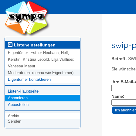
swip-p
Listeneinstellungen
Eigentümer:
Esther Neuhann, Helf,
Betreff:
SWIP
Kerstin, Kristina Lepold, Lilja Walliser,
Vanessa Masur
Sie wünschen
Moderatoren:
(genau wie Eigentümer)
Eigentümer kontaktieren
Ihre E-Mail
Listen-Hauptseite
Name:
Abonnieren
Abbestellen
Archiv
Senden