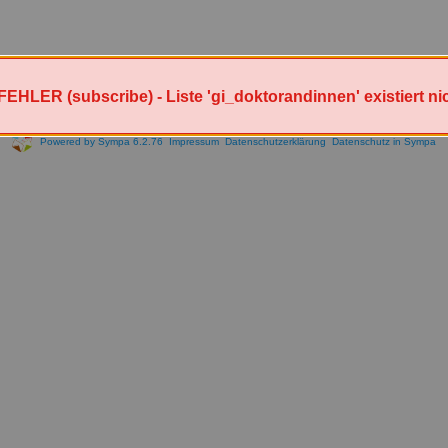
FEHLER (subscribe) - Liste 'gi_doktorandinnen' existiert nic
Powered by Sympa 6.2.76
Impressum
Datenschutzerklärung
Datenschutz in Sympa