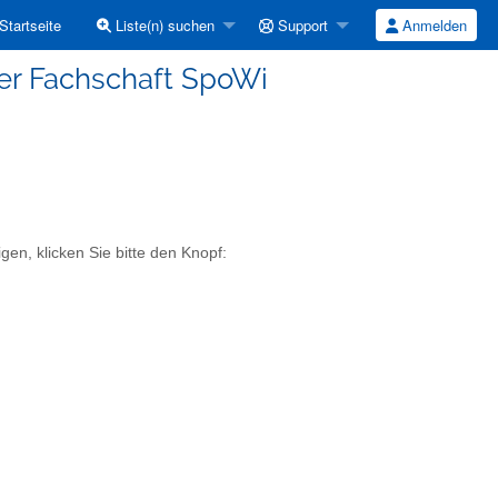
Startseite
Liste(n) suchen
Support
Anmelden
der Fachschaft SpoWi
gen, klicken Sie bitte den Knopf: